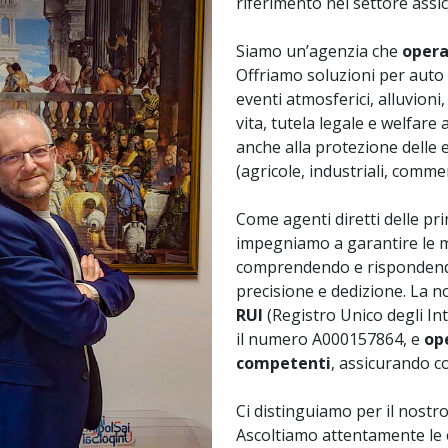
riferimento nel settore assic
Siamo un’agenzia che
opera
Offriamo soluzioni per auto e
eventi atmosferici, alluvioni
vita, tutela legale e welfar
anche alla protezione delle e
(agricole, industriali, commer
Come agenti diretti delle pri
impegniamo a garantire le mi
comprendendo e rispondendo 
precisione e dedizione. La 
RUI
(Registro Unico degli Int
il numero A000157864, e
ope
competenti
, assicurando c
Ci distinguiamo per il nostr
Ascoltiamo attentamente le e