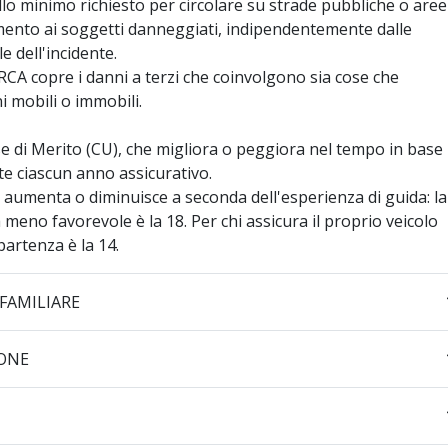
llo minimo richiesto per circolare su strade pubbliche o aree
imento ai soggetti danneggiati, indipendentemente dalle
 dell'incidente.
a RCA copre i danni a terzi che coinvolgono sia cose che
i mobili o immobili.
e di Merito (CU), che migliora o peggiora nel tempo in base
te ciascun anno assicurativo.
to aumenta o diminuisce a seconda dell'esperienza di guida: la
a meno favorevole è la 18. Per chi assicura il proprio veicolo
partenza è la 14.
SINGOLA O PLURIFAMILIARE
IONE